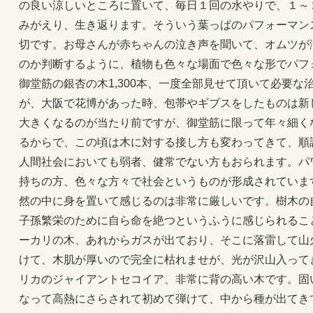
の良い涼しいところに置いて、毎日１回の水やりで、１～
みがえり、生き返ります。そういう葉っぱのパフォーマン
切です。お母さんが赤ちゃんの泣き声を聞いて、オムツが
のか判断するように、植物も色々な場面で色々な形でパフ
御堂筋の銀杏の木1,300本、一度全部見せて頂いて必要
が、大阪で花博があった時、包帯やギブスをしたものは新
大きくなるのが当たり前ですが、御堂筋に限って年々細く
るからで、この頃は木に対する接し方も変わってきて、順
人間社会においても弱者、健常でない方もおられます。パ
持ちの方、色々な方々で社会というものが形成されていま
然の中に身を置いて感じるのは非常に厳しいです。樹木の
子孫繁栄のために自ら命を絶つというふうに感じられるこ
ーカリの木、あれからガスが出ており、そこに落雷して山
けて、木肌が厚いので完全に枯れませが、光が沢山入って
リカのジャイアントセコイア、非常に背の高い木です。固
なって高熱にさらされて初めて弾けて、中から種が出てき