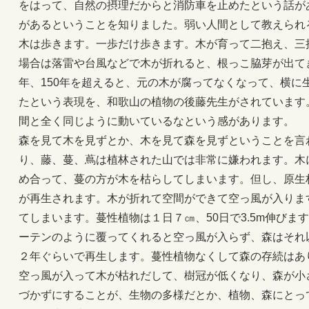
をはって、自然の摂理だからと消防車を止めたという話が
があるということを知りました。弱い人間として教えられ
木は歩きます。一歩だけ歩きます。木が育って二抱え、三
場合は落雷や台風などで木が折れると、根っこ脇芽が出てき
年、150年を超えると、元の木が腐ってなくなって、横に
たという表現を、和歌山の植物の後藤先生がされています
間と全く同じように動いているなという感があります。
森を見て木を見ずとか、木を見て森を見ずということを言
り、藤、蔓、蔦は植林された山では非常に嫌われます。木
め合って、蔓の方が木を枯らしてしまいます。但し、原生
が再生されます。木が折れて空間ができて空っ風が入りま
てしまいます。蔓性植物は１日７㎝、50日で3.5m伸び
ーテンのように覆ってくれると空っ風が入らず、森はそれ
２年ぐらいで再生します。蔓性植物なくして森の存続はあ
空っ風が入って木が枯れだして、樹冠が低くなり、森が小
づかずにすることが、生物の多様だとか、植物、森にとっ