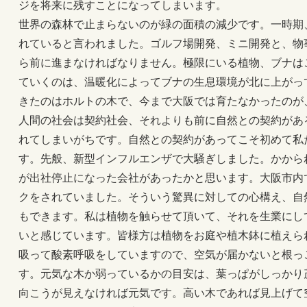
ジを将来に残すことになってしまいます。
世界の森林で止まらないのが緑の面積の減少です。一時期
れていると言われました。ゴルフ場開発、ミニ開発と、物
ら前に進まなければなりません。極限にいる植物、ブナは
ていくのは、温暖化によってブナの生息環境が北に上がっ
きたのはホルトの木で、今まで大阪では育たなかったのが
人間の社会は契約社会、それよりも前に自然との契約があ
れてしまいがちです。自然との契約があってこそ初めて私
す。先般、新型インフルエンザで大騒ぎしました。かから
が出社停止になった会社があったかと思います。大阪市内
クをされていました。そういう驚異に対しての心構え、自
もできます。私は植物を触らせて頂いて、それを生業にし
いと感じています。皆様方は植物をお庭や植木鉢に植えら
吸って酸素呼吸をしていますので、空気が届かないと根っ
す。元気な木か弱っているかの目安は、葉っぱがしっかり
向こうが見えなければ元気です。高い木であれば見上げて