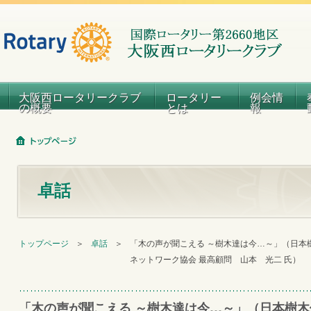
大阪西ロータリークラブ
ロータリー
例会情
の概要
とは
報
卓話
トップページ
＞
卓話
＞
「木の声が聞こえる ～樹木達は今…～」（日本
ネットワーク協会 最高顧問 山本 光二 氏）
「木の声が聞こえる ～樹木達は今…～」（日本樹木