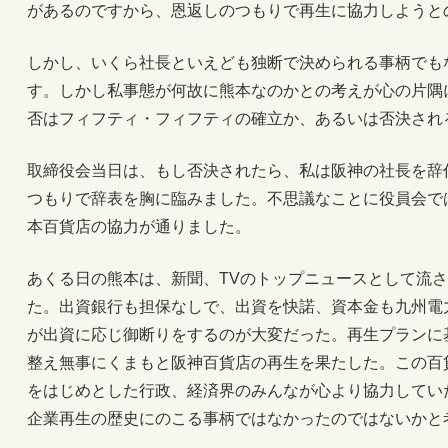
があるのですから、恩返しのつもりで再生に協力しようと
しかし、いくら社長といえども独断で決められる事柄でも
す。しかし私事態が何故に熊本なのかとの考えが心の片隅
否はフィフティ・フィフティの確立か、あるいは否決され
取締役会当日は、もし否決されたら、私は阪神の社長を辞
つもりで辞表を胸に臨みました。不思議なことに役員会で
本百貨店の協力が通りました。
あくる日の熊本は、新聞、TVのトップニュースとして流
た。出資銀行も担保なしで、出資を快諾、資本金も九州電
が出資に応じ御断りをするのが大変だった。再生プランに
整え無事にくまもと阪神百貨店の再生を果たした。この百
をはじめとした行政、経済界のみんなが心より協力してい
企業再生の歴史にのこる事柄ではなかったのではないかと