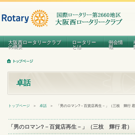
大阪西ロータリークラブ
ロータリー
例会情
の概要
とは
報
卓話
トップページ
＞
卓話
＞
「男のロマン?－百貨店再生－」（三枝 輝行 
「男のロマン?－百貨店再生－」（三枝 輝行 君）