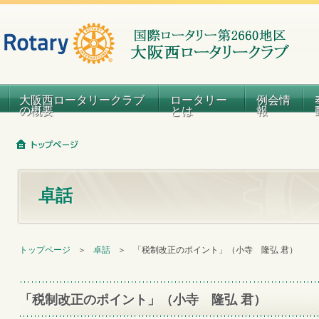
大阪西ロータリークラブ
ロータリー
例会情
の概要
とは
報
卓話
トップページ
＞
卓話
＞
「税制改正のポイント」（小寺 隆弘 君）
「税制改正のポイント」（小寺 隆弘 君）