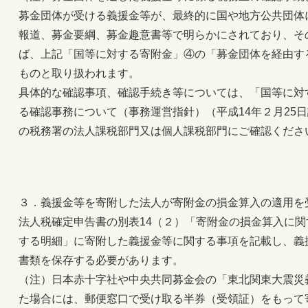
募金団体が受ける義援金等が、最終的に国や地方公共団体
報道、募金要綱、募金趣意書等で明らかにされており、そ
ば、上記「国等に対する寄附金」④の「募金団体を経由す
ものと取り扱われます。
具体的な確認事項、確認手続き等については、「国等に対
る確認事務について（事務運営指針）（平成14年２月25日
の税務署の法人課税部門又は個人課税部門にご確認くださ
３．義援金等を寄附した法人が寄附金の損金算入の適用を
法人税確定申告書の別表14（２）「寄附金の損金算入に
する明細」に寄附した義援金等に関する事項を記載し、義
書類を保存する必要があります。
（注）日本赤十字社や中央共同募金会の「東北関東大震災
た場合には、郵便窓口で受け取る半券（受領証）をもって