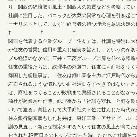
り、関西の経済取引風土・関西人の気質などを考察してい
社訓に注目した。パニックが大衆の異常な心理を引き起こ
ーナリストとして、まず、経営者の持つ理念を意思決定の
† † †
関西を代表する企業グループ「住友」は、社訓を特別に大
が住友の営業は信用を重んじ確実を旨とし」というのがあ
ブル経済のなかで、三井・三菱グループに肩を並べる躍進
住友の重役たちは、総理事の外遊中、住友にも商社をつく
帰国した総理事は、「住友は銅山業を主力に江戸時代から
左右されるような慣れない商社活動をすべきではない」と
は、商社をつくることが敗戦まで稟議されることがなかっ
商社が起業された時、総理事から「社訓を守れ」と釘を刺
叩いて渡る」商社として大手商社の下位に甘んじた時代が
住友銀行副頭取もした村井は、東洋工業・アサヒビール・
訓の見直し・新たな制定をするという住友の風土が育てた
化されたJR西日本のトップになった時、ただちに社訓を