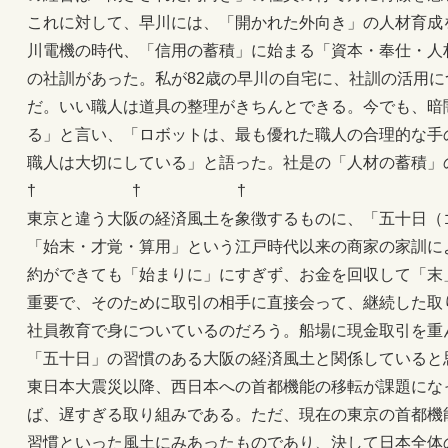
これに対して、早川には、「開かれた外向き」の人材育成
川電機の時代、「信用の蓄積」に始まる「資本・奉仕・人
の社訓があった。私が82歳の早川の自宅に、社訓の活用
だ。いい職人は道具の整理がきちんとできる。今でも、暗
る」と言い、「ロボットは、最も優れた職人の合理的な手
職人は大切にしている」と語った。社是の「人材の蓄積」
† † †
東京と違う大阪の経済風土を象徴するものに、「五十日（
「始末・才覚・算用」という江戸時代以来の商家の家訓に
約ができても「始まりに」にすぎず、お金を回収して「末
重要で、そのために取引の相手に直接会って、継続した取
社員教育で身についているのだろう。船場に現金取引を重
「五十日」の習慣のある大阪の経済風土と関係していると
東日本大震災以降、西日本への首都機能の移転が課題にな
ば、遅すぎる取り組みである。ただ、現在の東京の首都機
習慣といった風土にみあったものであり、決して日本全体