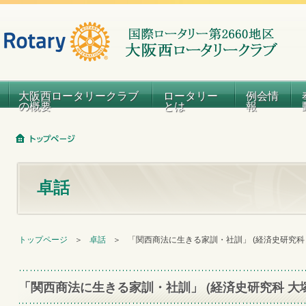
大阪西ロータリークラブ
ロータリー
例会情
の概要
とは
報
卓話
トップページ
＞
卓話
＞
「関西商法に生きる家訓・社訓」 (経済史研究科
「関西商法に生きる家訓・社訓」 (経済史研究科 大