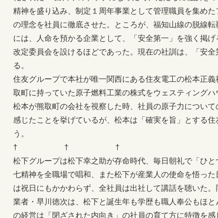
精神を盛り込み、制定１周年事業として管理職員を集めた
の理念を社員に徹底させた。ところが、福知山線の脱線転
には、人命を預かる企業として、「安全第一」を強く掲げ
改定委員会を設けるほどであった。現在の社訓は、「安全
る。
住友グループで本社が唯一関西にある住友電工の松本正義
取町に持っていた原子燃料工業の株式をウェスティングハ
松本が熊取町の会社を視察した時、社員の原子力について
感じたことを挙げているが、松本は「確実を旨」とする住
う。
† † †
松下グループは松下幸之助が存命時代、毎日朝礼で「ひと
七精神を全職場で唱和、また松下が産業人の使命を悟った
は祝日にもかかわらず、全社員は出社して講話を聴いた。
業者・早川徳次は、松下と誕生年も学歴も職人奉公もほと
の経営は「閉ざされた内向き」の社員の育て方に特徴を感