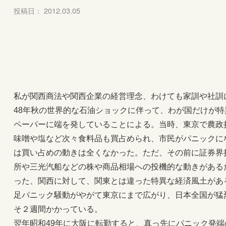
投稿日： 2012.03.05
私が関西商法や関西企業の経営理念、わけても家訓や社訓
48年秋の世界的な石油ショックに伴って、わが国だけが
ペーパーに端を発していることによる。当時、東京で農政
味噌や塩など次々食料品も買占められ、市民がパニックに
は買い占めの動きは全くなかった。ただ、その前に証券界
所や三光汽船などの株や商品相場への投機的な動きがある
った、関西に対して、関東とは違った特異な経済風土があ
足パニック騒動がやがて東京にまで広がり、日本全国が猛
そ２週間かかっている。
翌年昭和49年に大阪に転勤すると、真っ先にパニック発