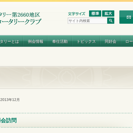
タリーとは
例会情報
奉仕活動
トピックス
同好会
ロー
e 2013年12月
例会訪問