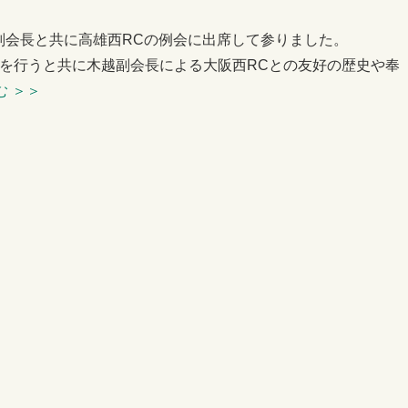
木越副会長と共に高雄西RCの例会に出席して参りました。
呈を行うと共に木越副会長による大阪西RCとの友好の歴史や奉
む
＞＞