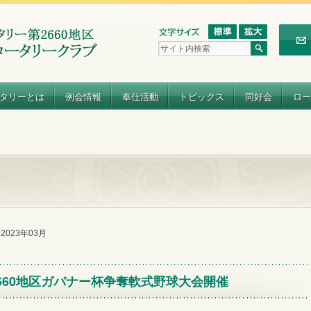
タリーとは
例会情報
奉仕活動
トピックス
同好会
ロー
e 2023年03月
第2660地区ガバナー杯争奪軟式野球大会開催