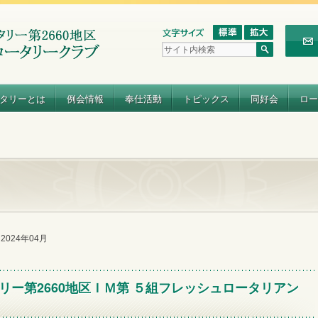
タリーとは
例会情報
奉仕活動
トピックス
同好会
ロー
e 2024年04月
ータリー第2660地区ＩＭ第 ５組フレッシュロータリアン