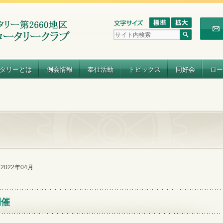
タリーとは
例会情報
奉仕活動
トピックス
同好会
ロー
e 2022年04月
開催