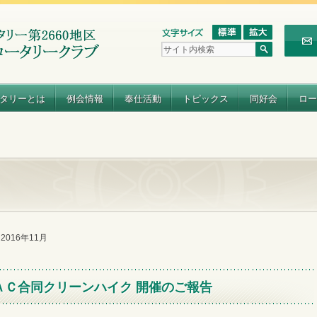
タリーとは
例会情報
奉仕活動
トピックス
同好会
ロー
e 2016年11月
ＡＣ合同クリーンハイク 開催のご報告