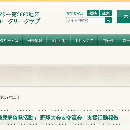
タリーとは
例会情報
奉仕活動
トピックス
同好会
ロー
e 2023年11月
糖尿病啓発活動」 野球大会＆交流会 支援活動報告