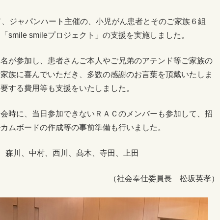
て、ジャパンハート主催の、小児がん患者とそのご家族６組
mile smileプロジェクト」の支援を実施しました。
３名が参加し、患者さんご本人やご兄弟のアテンド等ご家族の
者家族に喜んでいただき、多数の感謝のお言葉を頂戴いたしま
に要する費用等も支援をいたしました。
例会時に、当日参加できないＲＡＣのメンバーも参加して、招
ルカムボードの作成等の事前準備も行いました。
坂、森川、中村、西川、髙木、寺田、上田
（社会奉仕委員長 松坂英孝）