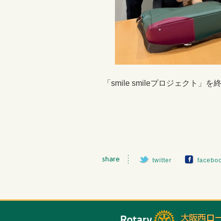
「smile smileプロジェク
twitter
facebo