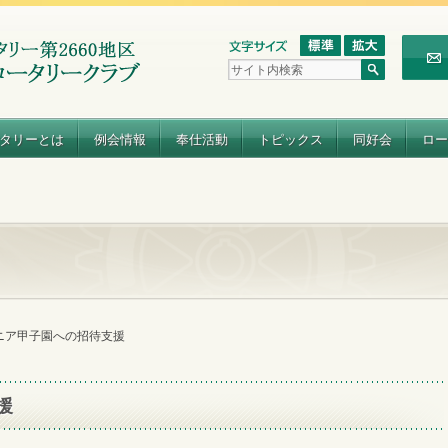
タリーとは
例会情報
奉仕活動
トピックス
同好会
ロー
ニア甲子園への招待支援
援