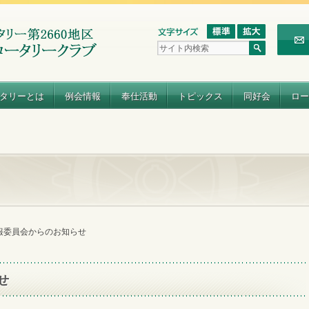
タリーとは
例会情報
奉仕活動
トピックス
同好会
ロー
報委員会からのお知らせ
せ