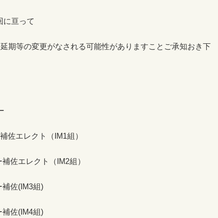
0回に亘って
り延期等の変更がなされる可能性がありますことご承知おき下
ー
ー補佐エレクト（IM1組）
ー補佐エレクト（IM2組）
佐(IM3組)
佐(IM4組)