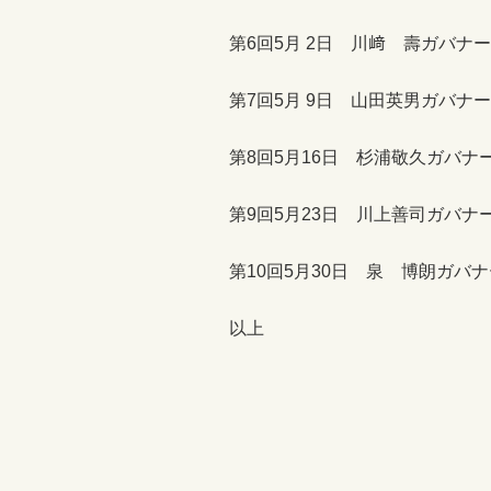
第6回5月 2日 川﨑 壽ガバナー補
第7回5月 9日 山田英男ガバナー補
第8回5月16日 杉浦敬久ガバナー補
第9回5月23日 川上善司ガバナ
第10回5月30日 泉 博朗ガバ
以上