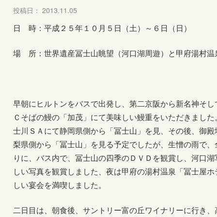
投稿日： 2013.11.05
日 時：平成２５年１０月５日（土）～６日（日）
場 所：世界遺産冨士山眺望（河口湖周遊）と甲府湯村温
早朝にヒルトンをバスで出発し、第二京阪から新名神そし
Ｃそばの鰻の「加茂」にて美味しい鰻重をいただきました
士川ＳＡにて静岡県側から「冨士山」を見、その後、御殿
梨県側から「冨士山」を見る予定でしたが、生憎の雨で、
りに、バス内で、冨士山の四季のＤＶＤを観賞し、河口湖写真
しい写真を観賞しました、夜は甲府の湯村温泉「冨士屋ホ
しい宴会を満喫しました。
二日目は、朝食後、サントリー富の丘ワイナリーに行き、