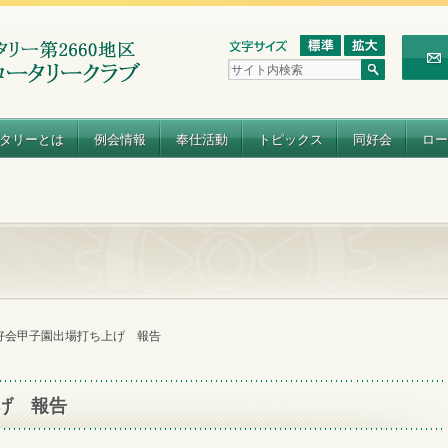
タリーとは
例会情報
奉仕活動
トピックス
同好会
ロー
好会甲子園出場打ち上げ 報告
げ 報告