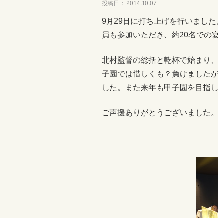
投稿日： 2014.10.07
9月29日に打ち上げを行いまし
員も参加いただき、約20名での
北村監督の総括と乾杯で始まり
子園では惜しくも？負けました
した。また来年も甲子園を目指
ご声援ありがとうございました